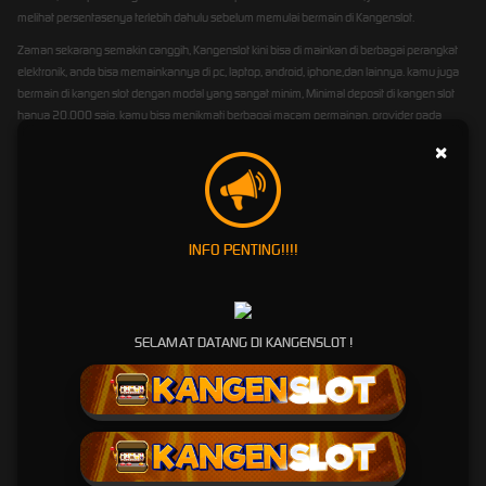
melihat persentasenya terlebih dahulu sebelum memulai bermain di Kangenslot.
Zaman sekarang semakin canggih, Kangenslot kini bisa di mainkan di berbagai perangkat
elektronik, anda bisa memainkannya di pc, laptop, android, iphone,dan lainnya. kamu juga
bermain di kangen slot dengan modal yang sangat minim, Minimal deposit di kangen slot
hanya 20.000 saja. kamu bisa menikmati berbagai macam permainan, provider pada
kangenslot juga sangat lengkap kami menyediakan ratusan provider baik dalam
×
permainan slot gacor, livecasino dan lainnya.
3 Permainan Game Slot Gacor
INFO PENTING!!!!
Gampang Menang
Pastinya anda sangat ingin tahu permainan
slot online
apa saja yang sedang gacor di
kangenslot yang gampang menang,
Kangenslot
memberikan beberapa informasi yang
SELAMAT DATANG DI KANGENSLOT !
bisa anda pertimbangkan dalam bermain di kangenslot, sudah tidak sabar ? inilah
rangkuman slot gacor versi kami :
SLOT GACOR PRAGMATIC PLAY
Pragmatic Play merupakan provider yang sangat populer dalam permainan slot gacor, dan
bisa di katakan pragmatic play adalah provider slot terbesar saat ini. pragmatic play