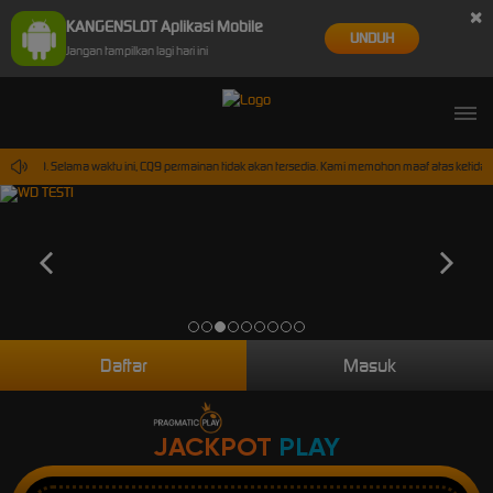
×
KANGENSLOT Aplikasi Mobile
UNDUH
Jangan tampilkan lagi hari ini
00.00. Selama waktu ini, CQ9 permainan tidak akan tersedia. Kami memohon maaf atas ketidak
Daftar
Masuk
JACKPOT
PLAY