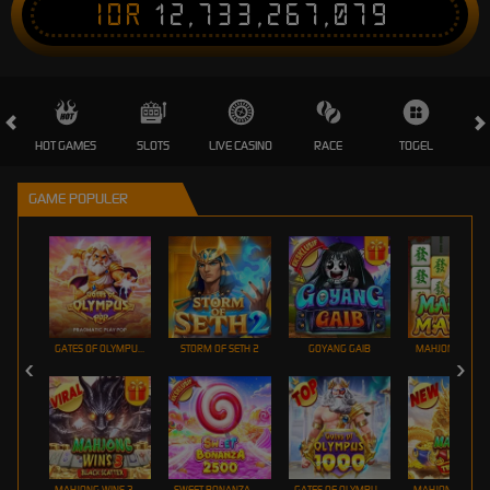
IDR
12,733,267,079
HOT GAMES
SLOTS
LIVE CASINO
RACE
TOGEL
OL
GAME POPULER
GATES OF OLYMPUS POP
STORM OF SETH 2
GOYANG GAIB
MAHJONG MAX
MAHJONG WINS 3 – BLACK SCATTER
SWEET BONANZA 2500
GATES OF OLYMPUS 1000