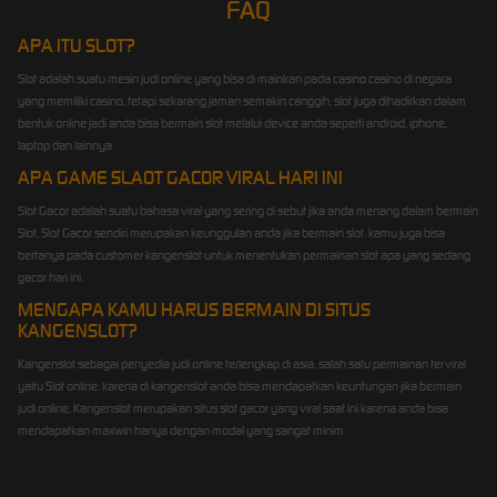
FAQ
APA ITU SLOT?
Slot adalah suatu mesin judi online yang bisa di mainkan pada casino casino di negara
yang memiliki casino, tetapi sekarang jaman semakin canggih, slot juga dihadirkan dalam
bentuk online jadi anda bisa bermain slot melalui device anda seperti android, iphone,
laptop dan lainnya
APA GAME SLAOT GACOR VIRAL HARI INI
Slot Gacor adalah suatu bahasa viral yang sering di sebut jika anda menang dalam bermain
Slot, Slot Gacor sendiri merupakan keunggulan anda jika bermain slot. kamu juga bisa
bertanya pada customer kangenslot untuk menentukan permainan slot apa yang sedang
gacor hari ini.
MENGAPA KAMU HARUS BERMAIN DI SITUS
KANGENSLOT?
Kangenslot sebagai penyedia judi online terlengkap di asia, salah satu permainan terviral
yaitu Slot online. karena di kangenslot anda bisa mendapatkan keuntungan jika bermain
judi online, Kangenslot merupakan situs slot gacor yang viral saat ini karena anda bisa
mendapatkan maxwin hanya dengan modal yang sangat minim