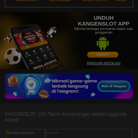
UNDUH
KANGENSLOT APP
Nikmati berbagai permainan dalam satu
genggaman
UNDUH
PANDUAN INSTALASI
KANGENSLOT : Ukir Takdir Kemenangan Jadilah Legenda
Abadi!
Win Rate Slot Gacor:
⭐⭐⭐⭐⭐