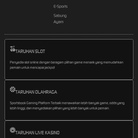
E-Sports
Sabung
Ayam
TARUHAN SLOT
Penyedia slot online dengan beragam pilihan game menarik yang memudahkan
pemain untuk mencapai jackpot
TARUHAN OLAHRAGA
Sportsbook Gaming Platform Terbaik menawarkan lebih banyak game, odds yang
lebih tinggi, dan menyediakan pilihan yang lebih banyak untuk pemain.
TARUHAN LIVE KASINO