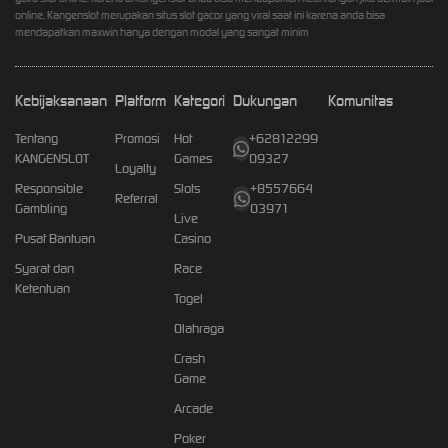
online, Kangenslot merupakan situs slot gacor yang viral saat ini karena anda bisa
mendapatkan maxwin hanya dengan modal yang sangat minim
Kebijaksanaan
Platform
Kategori
Dukungan
Komunitas
Tentang
Promosi
Hot
+62812299
KANGENSLOT
Games
09327
Loyalty
Responsible
Slots
+8557664
Referral
Gambling
03971
Live
Pusat Bantuan
Casino
Syarat dan
Race
Ketentuan
Togel
Olahraga
Crash
Game
Arcade
Poker