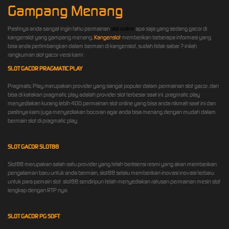
Gampang Menang
Pastinya anda sangat ingin tahu permainan
slot online
apa saja yang sedang gacor di
kangenslot yang gampang menang,
Kangenslot
memberikan beberapa informasi yang
bisa anda pertimbangkan dalam bermain di kangenslot, sudah tidak sabar ? inilah
rangkuman slot gacor versi kami :
SLOT GACOR PRAGMATIC PLAY
Pragmatic Play merupakan provider yang sangat populer dalam permainan slot gacor, dan
bisa di katakan pragmatic play adalah provider slot terbesar saat ini. pragmatic play
menyediakan kurang lebih 400 permainan slot online yang bisa anda nikmati saat ini dan
pastinya kami juga menyediakan bocoran agar anda bisa menang dengan mudah dalam
bermain slot di pragmatic play
SLOT GACOR SLOT88
Slot88 merupakan salah satu provider yang telah berlisensi resmi yang akan memberikan
pengalaman baru untuk anda bermain, slot88 selalu memberikan inovasi inovasi terbaru
untuk para pemain slot. slot88 sendiripun telah menyediakan ratusan permainan mesin slot
lengkap dengan RTP nya.
SLOT GACOR PG SOFT