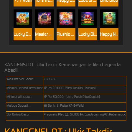
777 Rush
Tut's Treasure Tower
Happy Dragon
Code of Cairo
Dino Drop
Lucky Dog
Master Gems
Plushie Wins
Lucky Dice
Happy Nets
KANGENSLOT : Ukir Takdir Kemenangan Jadilah Legenda
Abadi!
Win Rate Slot Gacor:
⭐⭐⭐⭐⭐
Minimal Deposit Termurah :
💸 Rp. 10.000,- (Sepuluh Ribu Rupiah)
Minimal Withdraw :
💸 Rp. 50.000,- (Lima Puluh Ribu Rupiah)
Metode Deposit :
🏧 Bank, 📱 Pulsa, 💳 E-Wallet
Slot Online Gacor :
Pragmatic Play 🔮, Slot88 🎱, Spadegaming 🎋, Habanero 🎗️
KANGENSLOT : Ukir Takdir