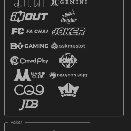
Poker