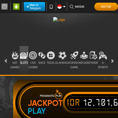
Main di
MASUK
DAFTAR
Telegram
HOT
SLOTS
LIVE
RACE
TOGEL
OLAHRAGA
CRASH
ARCADE
POKER
E-
SABUN
GAMES
CASINO
GAME
SPORTS
AYAM
IDR
12,701,
JACKPOT
PLAY