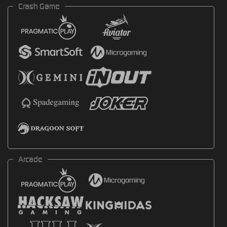
Crash Game
Arcade